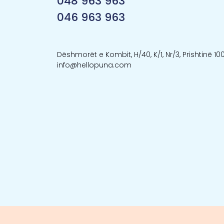
048 963 963
046 963 963
Dëshmorët e Kombit, H/40, K/1, Nr/3, Prishtinë 10
info@hellopuna.com