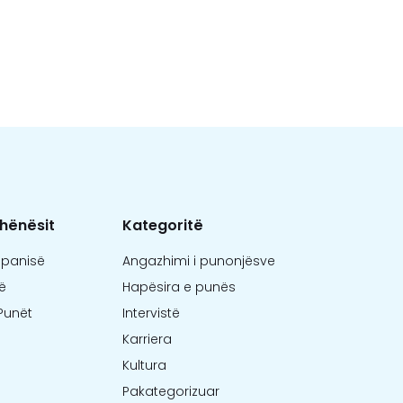
hënësit
Kategoritë
mpanisë
Angazhimi i punonjësve
ë
Hapësira e punës
Punët
Intervistë
Karriera
Kultura
Pakategorizuar