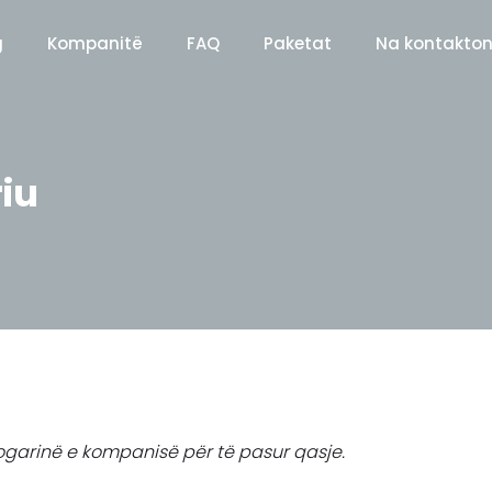
g
Kompanitë
FAQ
Paketat
Na kontakton
riu
llogarinë e kompanisë për të pasur qasje.