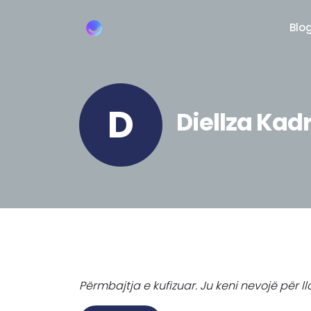
Blo
D
Diellza Kad
Përmbajtja e kufizuar. Ju keni nevojë për 