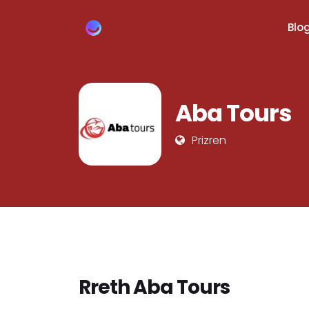
Blo
Aba Tours
Prizren
Rreth Aba Tours