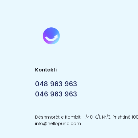
Kontakti
048 963 963
046 963 963
Dëshmorët e Kombit, H/40, K/1, Nr/3, Prishtinë 10
info@hellopuna.com