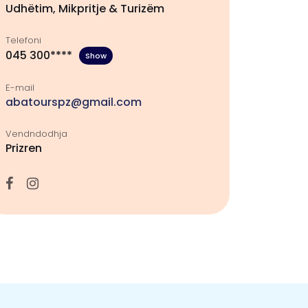
Udhëtim, Mikpritje & Turizëm
Telefoni
045 300****
Show
E-mail
abatourspz@gmail.com
Vendndodhja
Prizren