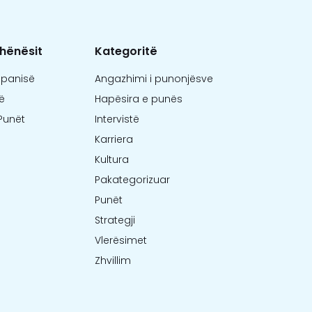
hënësit
Kategoritë
mpanisë
Angazhimi i punonjësve
ë
Hapësira e punës
Punët
Intervistë
Karriera
Kultura
Pakategorizuar
Punët
Strategji
Vlerësimet
Zhvillim