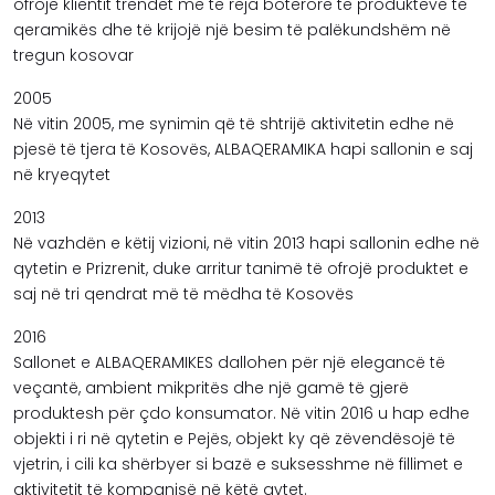
ofrojë klientit trendet më të reja botërore të produkteve të
qeramikës dhe të krijojë një besim të palëkundshëm në
tregun kosovar
2005
Në vitin 2005, me synimin që të shtrijë aktivitetin edhe në
pjesë të tjera të Kosovës, ALBAQERAMIKA hapi sallonin e saj
në kryeqytet
2013
Në vazhdën e këtij vizioni, në vitin 2013 hapi sallonin edhe në
qytetin e Prizrenit, duke arritur tanimë të ofrojë produktet e
saj në tri qendrat më të mëdha të Kosovës
2016
Sallonet e ALBAQERAMIKES dallohen për një elegancë të
veçantë, ambient mikpritës dhe një gamë të gjerë
produktesh për çdo konsumator. Në vitin 2016 u hap edhe
objekti i ri në qytetin e Pejës, objekt ky që zëvendësojë të
vjetrin, i cili ka shërbyer si bazë e suksesshme në fillimet e
aktivitetit të kompanisë në këtë qytet.