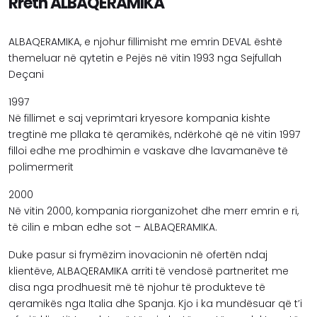
Rreth ALBAQERAMIKA
ALBAQERAMIKA, e njohur fillimisht me emrin DEVAL është
themeluar në qytetin e Pejës në vitin 1993 nga Sejfullah
Deçani
1997
Në fillimet e saj veprimtari kryesore kompania kishte
tregtinë me pllaka të qeramikës, ndërkohë që në vitin 1997
filloi edhe me prodhimin e vaskave dhe lavamanëve të
polimermerit
2000
Në vitin 2000, kompania riorganizohet dhe merr emrin e ri,
të cilin e mban edhe sot – ALBAQERAMIKA.
Duke pasur si frymëzim inovacionin në ofertën ndaj
klientëve, ALBAQERAMIKA arriti të vendosë partneritet me
disa nga prodhuesit më të njohur të produkteve të
qeramikës nga Italia dhe Spanja. Kjo i ka mundësuar që t’i