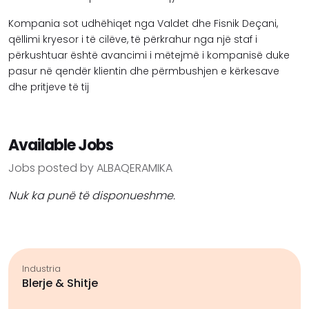
Kompania sot udhëhiqet nga Valdet dhe Fisnik Deçani,
qëllimi kryesor i të cilëve, të përkrahur nga një staf i
përkushtuar është avancimi i mëtejmë i kompanisë duke
pasur në qendër klientin dhe përmbushjen e kërkesave
dhe pritjeve të tij
Available Jobs
Jobs posted by ALBAQERAMIKA
Nuk ka punë të disponueshme.
Industria
Blerje & Shitje