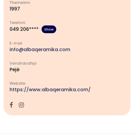
Themelimi
1997
Telefoni
049 206****
Show
E-mail
info@albaqeramika.com
Vendndodhja
Pejë
Website
https://www.albaqeramika.com/