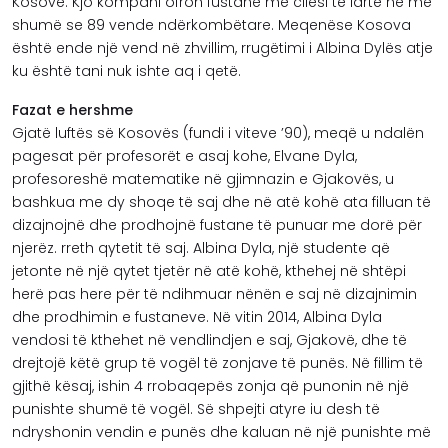
Kosovë. Kjo kompani ofron fustane me cilësi të lartë në më
shumë se 89 vende ndërkombëtare. Meqenëse Kosova
është ende një vend në zhvillim, rrugëtimi i Albina Dylës atje
ku është tani nuk ishte aq i qetë.
Fazat e hershme
Gjatë luftës së Kosovës (fundi i viteve ’90), meqë u ndalën
pagesat për profesorët e asaj kohe, Elvane Dyla,
profesoreshë matematike në gjimnazin e Gjakovës, u
bashkua me dy shoqe të saj dhe në atë kohë ata filluan të
dizajnojnë dhe prodhojnë fustane të punuar me dorë për
njerëz. rreth qytetit të saj. Albina Dyla, një studente që
jetonte në një qytet tjetër në atë kohë, kthehej në shtëpi
herë pas here për të ndihmuar nënën e saj në dizajnimin
dhe prodhimin e fustaneve. Në vitin 2014, Albina Dyla
vendosi të kthehet në vendlindjen e saj, Gjakovë, dhe të
drejtojë këtë grup të vogël të zonjave të punës. Në fillim të
gjithë kësaj, ishin 4 rrobaqepës zonja që punonin në një
punishte shumë të vogël. Së shpejti atyre iu desh të
ndryshonin vendin e punës dhe kaluan në një punishte më