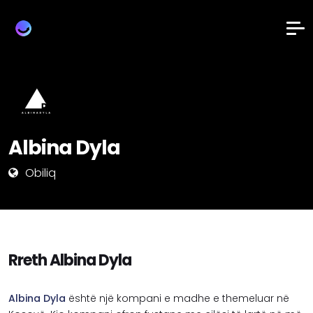
Albina Dyla
Obiliq
Rreth Albina Dyla
Albina Dyla
është një kompani e madhe e themeluar në