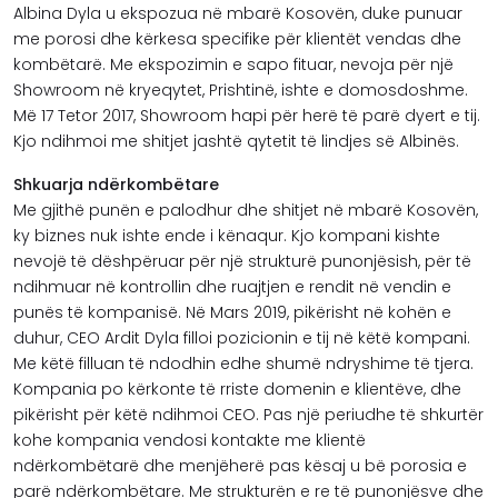
Albina Dyla u ekspozua në mbarë Kosovën, duke punuar
me porosi dhe kërkesa specifike për klientët vendas dhe
kombëtarë. Me ekspozimin e sapo fituar, nevoja për një
Showroom në kryeqytet, Prishtinë, ishte e domosdoshme.
Më 17 Tetor 2017, Showroom hapi për herë të parë dyert e tij.
Kjo ndihmoi me shitjet jashtë qytetit të lindjes së Albinës.
Shkuarja ndërkombëtare
Me gjithë punën e palodhur dhe shitjet në mbarë Kosovën,
ky biznes nuk ishte ende i kënaqur. Kjo kompani kishte
nevojë të dëshpëruar për një strukturë punonjësish, për të
ndihmuar në kontrollin dhe ruajtjen e rendit në vendin e
punës të kompanisë. Në Mars 2019, pikërisht në kohën e
duhur, CEO Ardit Dyla filloi pozicionin e tij në këtë kompani.
Me këtë filluan të ndodhin edhe shumë ndryshime të tjera.
Kompania po kërkonte të rriste domenin e klientëve, dhe
pikërisht për këtë ndihmoi CEO. Pas një periudhe të shkurtër
kohe kompania vendosi kontakte me klientë
ndërkombëtarë dhe menjëherë pas kësaj u bë porosia e
parë ndërkombëtare. Me strukturën e re të punonjësve dhe