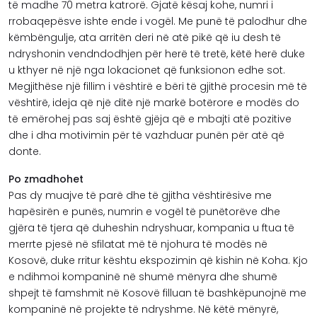
të madhe 70 metra katrorë. Gjatë kësaj kohe, numri i
rrobaqepësve ishte ende i vogël. Me punë të palodhur dhe
këmbëngulje, ata arritën deri në atë pikë që iu desh të
ndryshonin vendndodhjen për herë të tretë, këtë herë duke
u kthyer në një nga lokacionet që funksionon edhe sot.
Megjithëse një fillim i vështirë e bëri të gjithë procesin më të
vështirë, ideja që një ditë një markë botërore e modës do
të emërohej pas saj është gjëja që e mbajti atë pozitive
dhe i dha motivimin për të vazhduar punën për atë që
donte.
Po zmadhohet
Pas dy muajve të parë dhe të gjitha vështirësive me
hapësirën e punës, numrin e vogël të punëtorëve dhe
gjëra të tjera që duheshin ndryshuar, kompania u ftua të
merrte pjesë në sfilatat më të njohura të modës në
Kosovë, duke rritur kështu ekspozimin që kishin në Koha. Kjo
e ndihmoi kompaninë në shumë mënyra dhe shumë
shpejt të famshmit në Kosovë filluan të bashkëpunojnë me
kompaninë në projekte të ndryshme. Në këtë mënyrë,