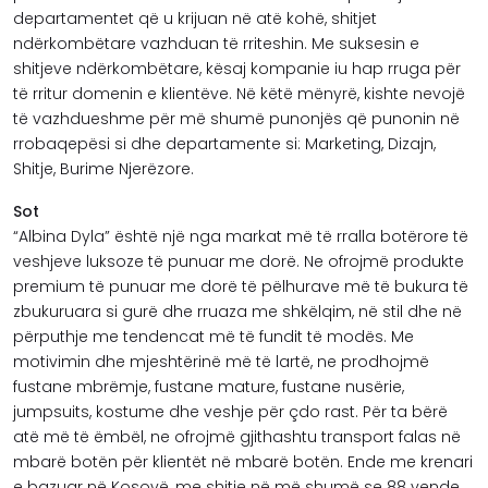
departamentet që u krijuan në atë kohë, shitjet
ndërkombëtare vazhduan të rriteshin. Me suksesin e
shitjeve ndërkombëtare, kësaj kompanie iu hap rruga për
të rritur domenin e klientëve. Në këtë mënyrë, kishte nevojë
të vazhdueshme për më shumë punonjës që punonin në
rrobaqepësi si dhe departamente si: Marketing, Dizajn,
Shitje, Burime Njerëzore.
Sot
“Albina Dyla” është një nga markat më të rralla botërore të
veshjeve luksoze të punuar me dorë. Ne ofrojmë produkte
premium të punuar me dorë të pëlhurave më të bukura të
zbukuruara si gurë dhe rruaza me shkëlqim, në stil dhe në
përputhje me tendencat më të fundit të modës. Me
motivimin dhe mjeshtërinë më të lartë, ne prodhojmë
fustane mbrëmje, fustane mature, fustane nusërie,
jumpsuits, kostume dhe veshje për çdo rast. Për ta bërë
atë më të ëmbël, ne ofrojmë gjithashtu transport falas në
mbarë botën për klientët në mbarë botën. Ende me krenari
e bazuar në Kosovë, me shitje në më shumë se 88 vende