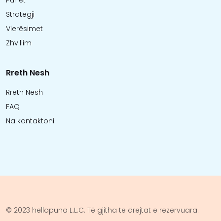
Punët
Strategji
Vlerësimet
Zhvillim
Rreth Nesh
Rreth Nesh
FAQ
Na kontaktoni
© 2023 hellopuna L.L.C. Të gjitha të drejtat e rezervuara.