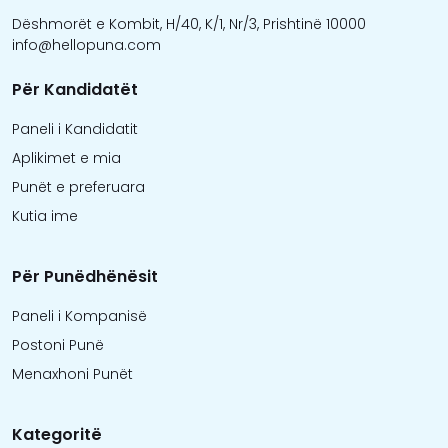
Dëshmorët e Kombit, H/40, K/1, Nr/3, Prishtinë 10000
info@hellopuna.com
Për Kandidatët
Paneli i Kandidatit
Aplikimet e mia
Punët e preferuara
Kutia ime
Për Punëdhënësit
Paneli i Kompanisë
Postoni Punë
Menaxhoni Punët
Kategoritë