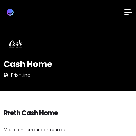
Cash Home
Prishtina
Rreth Cash Home
Mos e ëndërroni, por keni atë!