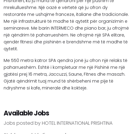
Prishtinën, ku ju mund të qëndroni për një pushim të
mrekullueshme. Një oazë e vërtetë që ju ofron dy
restorante me ushqime franceze, italiane dhe tradicionale.
Me një infrastrukturë të madhe të qytetit për organizimin e
seminareve. Me barin INTERMECO dhe piano bar, ju ofrojmë
një qëndrim të paharrueshëm. Ne ofrojmë një SPA elitare,
qendër fitnesi dhe pishinën e brendshme më të madhe të
qytetit.
Me 550 metra katror SPA qendra jonë ju ofron një relaks të
paharrueshëm. Është i kompletuar me një Pishinë me një
gjatësi prej 16 metra, Jaccuzzi, Saune, Fitnes dhe masazh.
Gjatë qëndrimit tuaj mund të shërbeheni me pije të
ndryshme si kafe, minerale dhe kokteje.
Available Jobs
Jobs posted by HOTEL INTERNATIONAL PRISHTINA