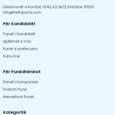
Dëshmorët e Kombit, H/40, K/1, Nr/3, Prishtinë 10000
info@hellopuna.com
Për Kandidatët
Paneli i Kandidatit
Aplikimet e mia
Punët e preferuara
Kutia ime
Për Punëdhënësit
Paneli i Kompanisë
Postoni Punë
Menaxhoni Punët
Kategoritë