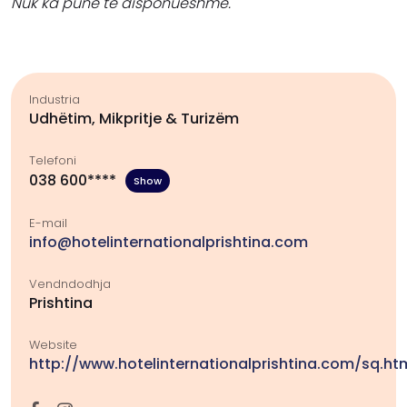
Nuk ka punë të disponueshme.
Industria
Udhëtim, Mikpritje & Turizëm
Telefoni
038 600****
Show
E-mail
info@hotelinternationalprishtina.com
Vendndodhja
Prishtina
Website
http://www.hotelinternationalprishtina.com/sq.ht