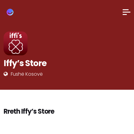
Iffy’s Store
Fushë Kosovë
Rreth Iffy’s Store