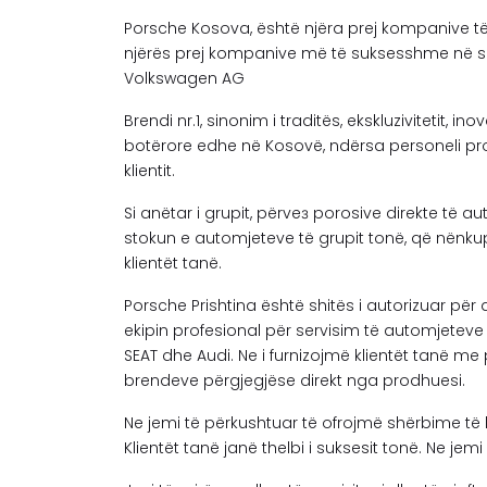
Porsche Kosova, është njëra prej kompanive të 
njërës prej kompanive më të suksesshme në sh
Volkswagen AG
Brendi nr.1, sinonim i traditës, ekskluzivitetit, 
botërore edhe në Kosovë, ndërsa personeli prof
klientit.
Si anëtar i grupit, përveз porosive direkte të 
stokun e automjeteve të grupit tonë, që nënku
klientët tanë.
Porsche Prishtina është shitës i autorizuar pë
ekipin profesional për servisim të automjete
SEAT dhe Audi. Ne i furnizojmë klientët tanë me 
brendeve përgjegjëse direkt nga prodhuesi.
Ne jemi të përkushtuar të ofrojmë shërbime të k
Klientët tanë janë thelbi i suksesit tonë. Ne j