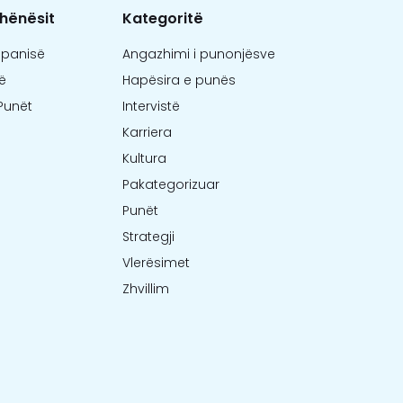
hënësit
Kategoritë
mpanisë
Angazhimi i punonjësve
ë
Hapësira e punës
Punët
Intervistë
Karriera
Kultura
Pakategorizuar
Punët
Strategji
Vlerësimet
Zhvillim