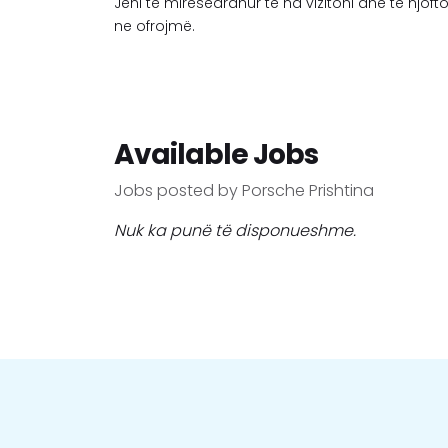
Jeni të mirëseardhur të na vizitoni dhe të njo
ne ofrojmë.
Available Jobs
Jobs posted by Porsche Prishtina
Nuk ka punë të disponueshme.