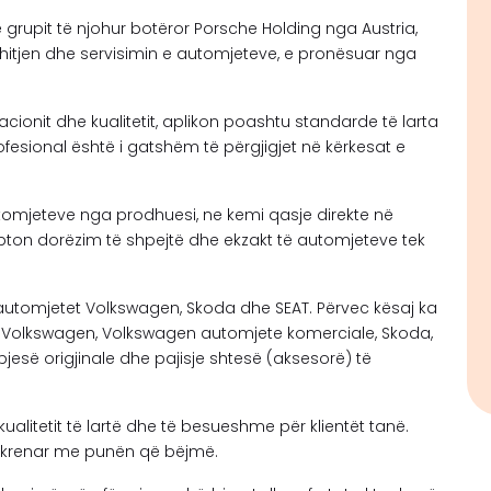
grupit të njohur botëror Porsche Holding nga Austria,
itjen dhe servisimin e automjeteve, e pronësuar nga
inovacionit dhe kualitetit, aplikon poashtu standarde të larta
esional është i gatshëm të përgjigjet në kërkesat e
automjeteve nga prodhuesi, ne kemi qasje direkte në
pton dorëzim të shpejtë dhe ekzakt të automjeteve tek
r automjetet Volkswagen, Skoda dhe SEAT. Përvec kësaj ka
ve Volkswagen, Volkswagen automjete komerciale, Skoda,
pjesë origjinale dhe pajisje shtesë (aksesorë) të
ualitetit të lartë dhe të besueshme për klientët tanë.
emi krenar me punën që bëjmë.