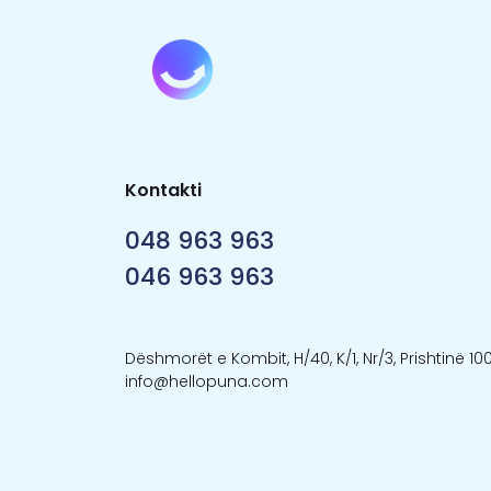
Kontakti
048 963 963
046 963 963
Dëshmorët e Kombit, H/40, K/1, Nr/3, Prishtinë 10
info@hellopuna.com