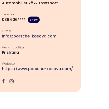
Automobilistikë & Transport
Telefoni
038 606****
Show
E-mail
info@porsche-kosova.com
Vendndodhja
Prishtina
Website
https://www.porsche-kosova.com/