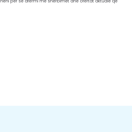
ftoheni për së afërmi me shërbimet dhe ofertat aktuale që