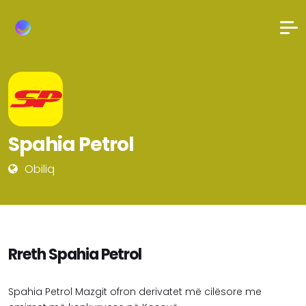
Spahia Petrol
Obiliq
Rreth Spahia Petrol
Spahia Petrol Mazgit ofron derivatet më cilësore me