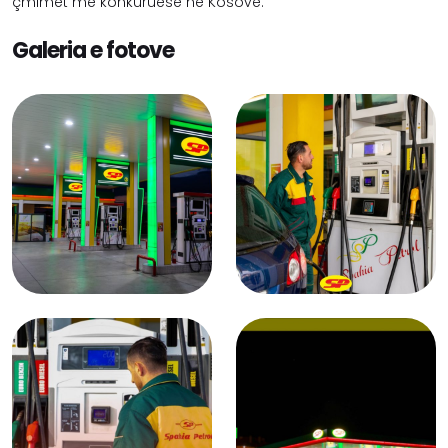
çmimet më konkuruese në Kosovë.
Galeria e fotove