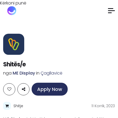
Kërkoni punë
Shitës/e
nga
ME Display
in
Çagllavicë
Apply Now
Shitje
11 Korrik, 2023