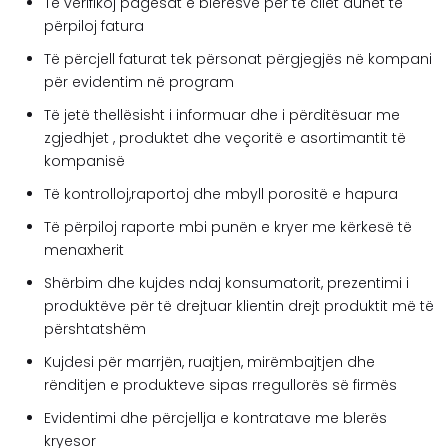
Të verifikoj pagesat e blerësve për të cilët duhet të
përpiloj fatura
Të përcjell faturat tek përsonat përgjegjës në kompani
për evidentim në program
Të jetë thellësisht i informuar dhe i përditësuar me
zgjedhjet , produktet dhe veçoritë e asortimantit të
kompanisë
Të kontrolloj,raportoj dhe mbyll porositë e hapura
Të përpiloj raporte mbi punën e kryer me kërkesë të
menaxherit
Shërbim dhe kujdes ndaj konsumatorit, prezentimi i
produktëve për të drejtuar klientin drejt produktit më të
përshtatshëm
Kujdesi për marrjën, ruajtjen, mirëmbajtjen dhe
rënditjen e produkteve sipas rregullorës së firmës
Evidentimi dhe përcjellja e kontratave me blerës
kryesor