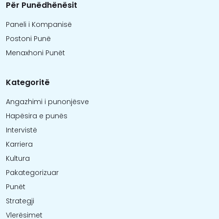
Për Punëdhënësit
Paneli i Kompanisë
Postoni Punë
Menaxhoni Punët
Kategoritë
Angazhimi i punonjësve
Hapësira e punës
Intervistë
Karriera
Kultura
Pakategorizuar
Punët
Strategji
Vlerësimet