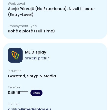
Work Level
Asnjë Përvojë (No Experience), Niveli fillestar
(Entry-Level)
Employment Type
Kohë e plotë (Full Time)
ME Display
Shikoni profilin
Industria
Gazetari, Shtyp & Media
Telefoni
045 111****
Show
E-mail
apliko@medisplay.eu