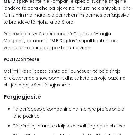
M.E. Display
është një kompani e specializuar në shitjën e
lëndëve të para dhe pajisjëve në industrinë e shtypit, si dhe
furnizimin me materiale për reklamim përmes përfaqësive
të brendëve të njohura botërore.
Për nëvojat e zyrës qëndrore në Çagllavicë-Lagjja
Marigona, kompania
”M.E Display”
, shpall konkurs për
vende të lira pune për pozitat si në vijim:
POZITA: Shitës/e
Qëllimi i kësaj pozite është që i punësuari të bëjë shitje
direkte,brenda showroom-it dhe të ketë përvojë bazë në
shitjën e pajisjëve të ngjashme.
Përgjegjësitë
Të përfaqësojë kompaninë në mënyrë profesionale
dhe pozitive
Të përpiloj faturat e daljes së mallit nga pika shitëse