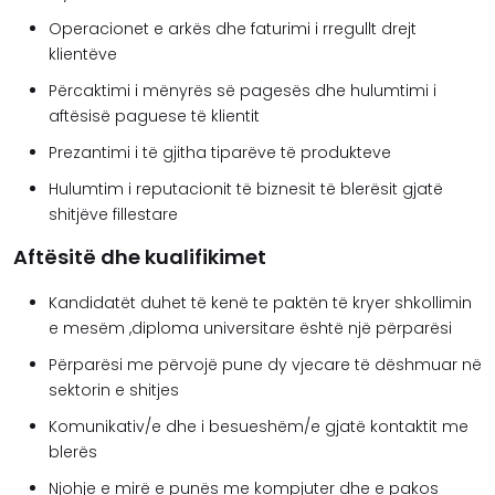
Operacionet e arkës dhe faturimi i rregullt drejt
klientëve
Përcaktimi i mënyrës së pagesës dhe hulumtimi i
aftësisë paguese të klientit
Prezantimi i të gjitha tiparëve të produkteve
Hulumtim i reputacionit të biznesit të blerësit gjatë
shitjëve fillestare
Aftësitë dhe kualifikimet
Kandidatët duhet të kenë te paktën të kryer shkollimin
e mesëm ,diploma universitare është një përparësi
Përparësi me përvojë pune dy vjecare të dëshmuar në
sektorin e shitjes
Komunikativ/e dhe i besueshëm/e gjatë kontaktit me
blerës
Njohje e mirë e punës me kompjuter dhe e pakos