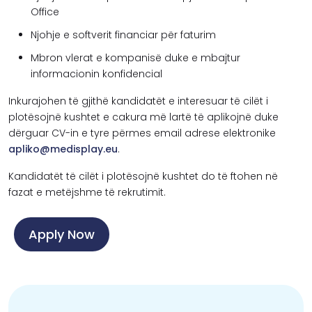
Office
Njohje e softverit financiar për faturim
Mbron vlerat e kompanisë duke e mbajtur
informacionin konfidencial
Inkurajohen të gjithë kandidatët e interesuar të cilët i
plotësojnë kushtet e cakura më lartë të aplikojnë duke
dërguar CV-in e tyre përmes email adrese elektronike
apliko@medisplay.eu
.
Kandidatët të cilët i plotësojnë kushtet do të ftohen në
fazat e metëjshme të rekrutimit.
Apply Now