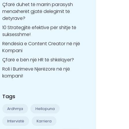
Çfarë duhet të marrin parasysh
menaxherët gjatë delegimit të
detyrave?
10 Strategjitë efektive për shitje të
suksesshme!
Rëndësia e Content Creator në një
Kompani
Çfarë e bën një HR të shkëlqyer?
Roli i Burimeve Njerëzore në një
kompani!
Tags
Ardhmja
Hellopuna
Intervistë
Karriera