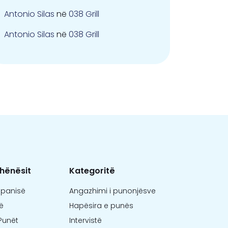
Antonio Silas
në
038 Grill
Antonio Silas
në
038 Grill
hënësit
Kategoritë
mpanisë
Angazhimi i punonjësve
ë
Hapësira e punës
Punët
Intervistë