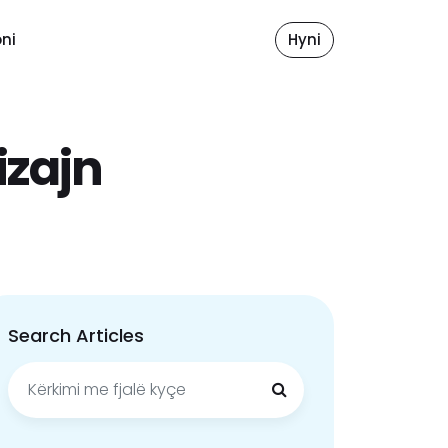
ni
Hyni
izajn
Search Articles
Kërko
për: