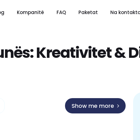
og
Kompanitë
FAQ
Paketat
Na kontakto
unës:
Kreativitet & D
Show me more