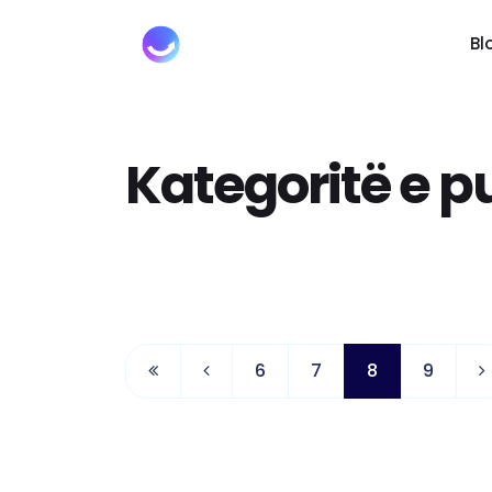
Bl
Kategoritë e p
6
7
8
9