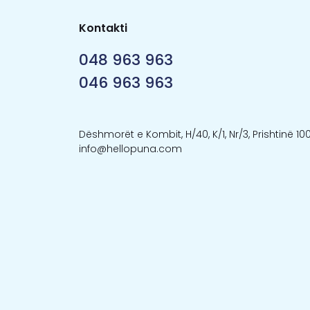
Kontakti
048 963 963
046 963 963
Dëshmorët e Kombit, H/40, K/1, Nr/3, Prishtinë 10
info@hellopuna.com