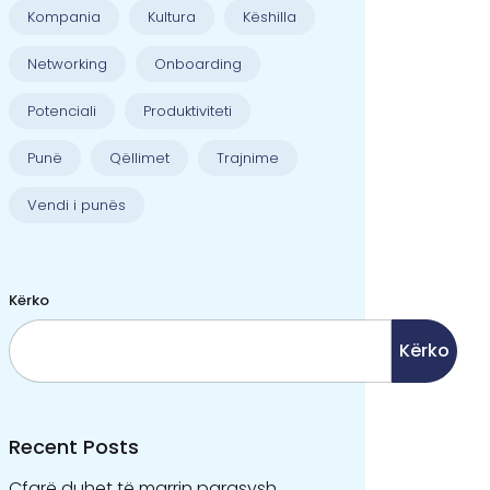
Kompania
Kultura
Këshilla
Networking
Onboarding
Potenciali
Produktiviteti
Punë
Qëllimet
Trajnime
Vendi i punës
Kërko
Kërko
Recent Posts
Çfarë duhet të marrin parasysh