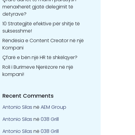
menaxherët gjatë delegimit të
detyrave?
10 Strategjitë efektive për shitje të
suksesshme!
Rëndësia e Content Creator në një
Kompani
Çfarë e bën një HR të shkëlqyer?
Roli i Burimeve Njerëzore në një
kompani!
Recent Comments
Antonio Silas
në
AEM Group
Antonio Silas
në
038 Grill
Antonio Silas
në
038 Grill