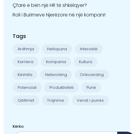
Çfarë e bën një HR të shkëlqyer?
Roli i Burimeve Njerëzore në një kompani!
Tags
Ardhmja
Hellopuna
Intervistë
Karriera
Kompania
Kultura
Këshilla
Networking
Onboarding
Potenciali
Produktiviteti
Punë
Qëllimet
Trajnime
Vendi i punës
Kërko