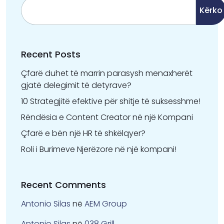
Kërko
Recent Posts
Çfarë duhet të marrin parasysh menaxherët
gjatë delegimit të detyrave?
10 Strategjitë efektive për shitje të suksesshme!
Rëndësia e Content Creator në një Kompani
Çfarë e bën një HR të shkëlqyer?
Roli i Burimeve Njerëzore në një kompani!
Recent Comments
Antonio Silas
në
AEM Group
Antonio Silas
në
038 Grill