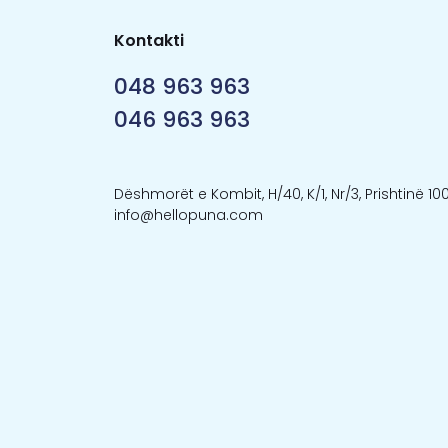
Kontakti
048 963 963
046 963 963
Dëshmorët e Kombit, H/40, K/1, Nr/3, Prishtinë 10
info@hellopuna.com