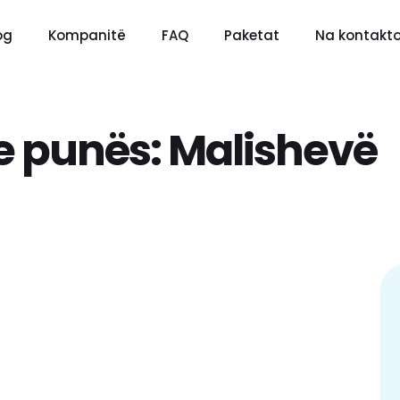
og
Kompanitë
FAQ
Paketat
Na kontakto
e punës:
Malishevë