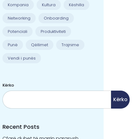
Kompania
Kultura
Këshilla
Networking
Onboarding
Potenciali
Produktiviteti
Punë
Qëllimet
Trajnime
Vendi i punës
Kërko
Kërko
Recent Posts
Çfarë duhet të marrin parasysh