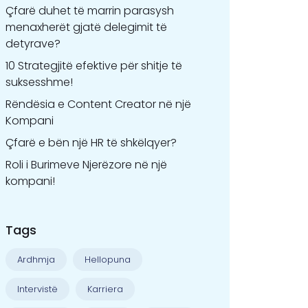
Çfarë duhet të marrin parasysh
menaxherët gjatë delegimit të
detyrave?
10 Strategjitë efektive për shitje të
suksesshme!
Rëndësia e Content Creator në një
Kompani
Çfarë e bën një HR të shkëlqyer?
Roli i Burimeve Njerëzore në një
kompani!
Tags
Ardhmja
Hellopuna
Intervistë
Karriera