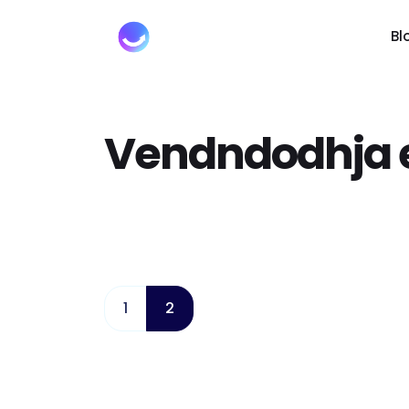
Bl
Vendndodhja 
1
2