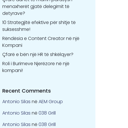
menaxherët gjatë delegimit të
detyrave?
10 Strategjitë efektive për shitje të
suksesshme!
Rëndësia e Content Creator në një
Kompani
Çfarë e bën një HR të shkëlqyer?
Roli i Burimeve Njerëzore në një
kompani!
Recent Comments
Antonio Silas
në
AEM Group
Antonio Silas
në
038 Grill
Antonio Silas
në
038 Grill