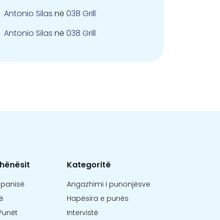
Antonio Silas
në
038 Grill
Antonio Silas
në
038 Grill
hënësit
Kategoritë
mpanisë
Angazhimi i punonjësve
ë
Hapësira e punës
Punët
Intervistë