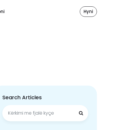
ni
Hyni
Search Articles
Kërko
për: