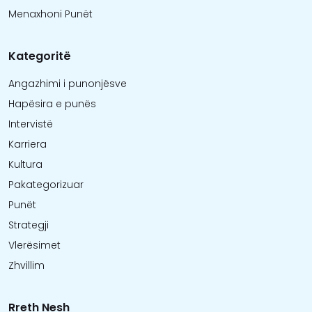
Menaxhoni Punët
Kategoritë
Angazhimi i punonjësve
Hapësira e punës
Intervistë
Karriera
Kultura
Pakategorizuar
Punët
Strategji
Vlerësimet
Zhvillim
Rreth Nesh