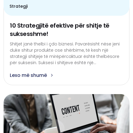
Strategji
10 Strategjitë efektive për shitje të
suksesshme!
Shitjet janë thelbi i çdo biznesi. Pavarësisht nëse jeni
duke shitur produkte ose shërbime, të kesh një
strategji shitjeje të mirëpërcaktuar është thelbësore
për suksesin. Suksesi i shitjeve është një...
Lexo më shumë