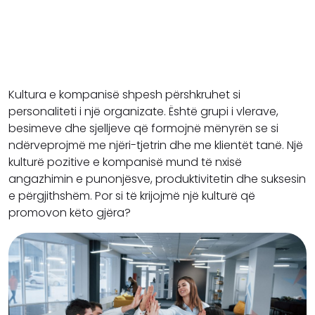
Kultura e kompanisë shpesh përshkruhet si
personaliteti i një organizate. Është grupi i vlerave,
besimeve dhe sjelljeve që formojnë mënyrën se si
ndërveprojmë me njëri-tjetrin dhe me klientët tanë. Një
kulturë pozitive e kompanisë mund të nxisë
angazhimin e punonjësve, produktivitetin dhe suksesin
e përgjithshëm. Por si të krijojmë një kulturë që
promovon këto gjëra?