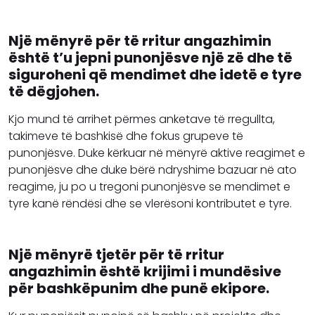
Një mënyrë për të rritur angazhimin
është t’u jepni punonjësve një zë dhe të
siguroheni që mendimet dhe idetë e tyre
të dëgjohen.
Kjo mund të arrihet përmes anketave të rregullta,
takimeve të bashkisë dhe fokus grupeve të
punonjësve. Duke kërkuar në mënyrë aktive reagimet e
punonjësve dhe duke bërë ndryshime bazuar në ato
reagime, ju po u tregoni punonjësve se mendimet e
tyre kanë rëndësi dhe se vlerësoni kontributet e tyre.
Një mënyrë tjetër për të rritur
angazhimin është krijimi i mundësive
për bashkëpunim dhe punë ekipore.