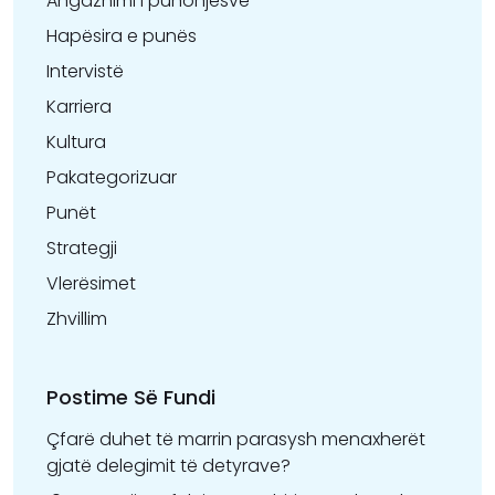
Angazhimi i punonjësve
Hapësira e punës
Intervistë
Karriera
Kultura
Pakategorizuar
Punët
Strategji
Vlerësimet
Zhvillim
Postime Së Fundi
Çfarë duhet të marrin parasysh menaxherët
gjatë delegimit të detyrave?