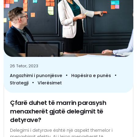
26 Tetor, 2023
•
•
Angazhimi i punonjësve
Hapësira e punës
•
Strategji
Vlerësimet
Çfarë duhet të marrin parasysh
menaxherët gjatë delegimit të
detyrave?
Delegimi i detyrave është një aspekt themelor i
menaxhimit efektiv. Ai i lejon menaxherët të