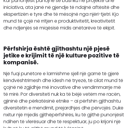
Kur punonjësit punojnë së bashku në projekte dhe
iniciativa, ata janë në gjendje të ndajnë aftësitë dhe
ekspertizën e tyre dhe të mësojnë nga njëri-tjetri. Kjo
mund të çojë në rritjen e produktivitetit, kreativitetit
dhe ndjenjës së miqësisë midis anëtarëve të ekipit.
Përfshirja është gjithashtu një pjesë
jetike e krijimit të një kulture pozitive të
kompanisë.
Një fuqi punëtore e larmishme sjell një gamë të gjerë
këndvështrimesh dhe idesh në tryezë, të cilat mund të
çojnë në zgjidhje më inovative dhe vendimmarrje më
të mirë. Por diversiteti nuk ka të bëjë vetëm me racën,
gjininë dhe përkatësinë etnike – ai përfshin gjithashtu
diversitetin e mendimit, prejardhjes dhe përvojës. Duke
nxitur një mjedis gjithëpërfshirës, ​​ku të gjithë punonjësit
ndihen të vlerësuar dhe të respektuar, ju po krijoni një