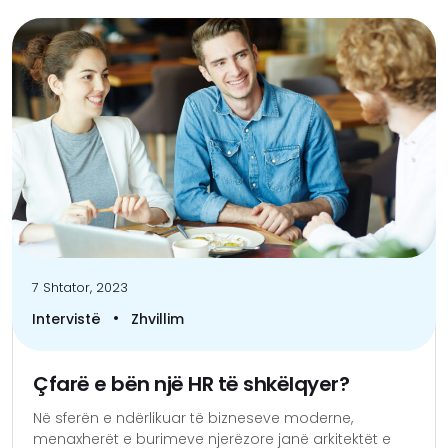
7 Shtator, 2023
•
Intervistë
Zhvillim
Çfarë e bën një HR të shkëlqyer?
Në sferën e ndërlikuar të bizneseve moderne,
menaxherët e burimeve njerëzore janë arkitektët e