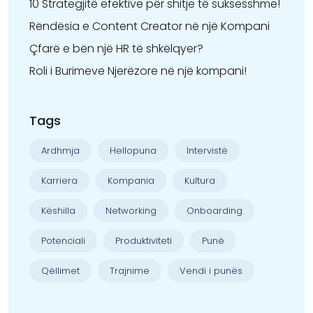
10 Strategjitë efektive për shitje të suksesshme!
Rëndësia e Content Creator në një Kompani
Çfarë e bën një HR të shkëlqyer?
Roli i Burimeve Njerëzore në një kompani!
Tags
Ardhmja
Hellopuna
Intervistë
Karriera
Kompania
Kultura
Këshilla
Networking
Onboarding
Potenciali
Produktiviteti
Punë
Qëllimet
Trajnime
Vendi i punës