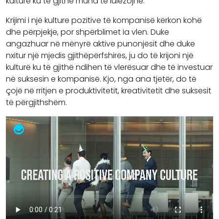
kulturë ku të gjithë mund të lulëzojnë.
Krijimi i një kulture pozitive të kompanisë kërkon kohë
dhe përpjekje, por shpërblimet ia vlen. Duke
angazhuar në mënyrë aktive punonjësit dhe duke
nxitur një mjedis gjithëpërfshirës, ​​ju do të krijoni një
kulturë ku të gjithë ndihen të vlerësuar dhe të investuar
në suksesin e kompanisë. Kjo, nga ana tjetër, do të
çojë në rritjen e produktivitetit, kreativitetit dhe suksesit
të përgjithshëm.