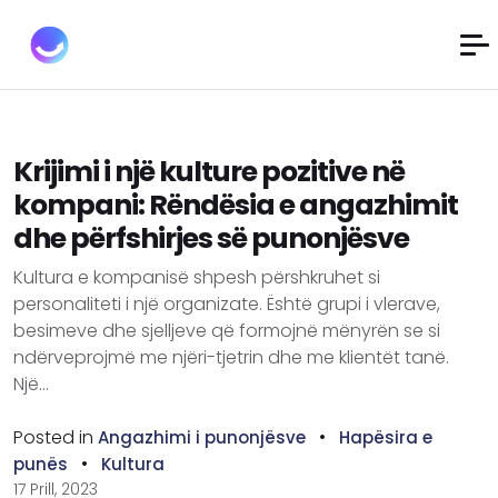
Krijimi i një kulture pozitive në
kompani: Rëndësia e angazhimit
dhe përfshirjes së punonjësve
Kultura e kompanisë shpesh përshkruhet si
personaliteti i një organizate. Është grupi i vlerave,
besimeve dhe sjelljeve që formojnë mënyrën se si
ndërveprojmë me njëri-tjetrin dhe me klientët tanë.
Një...
Posted in
•
Angazhimi i punonjësve
Hapësira e
•
punës
Kultura
17 Prill, 2023