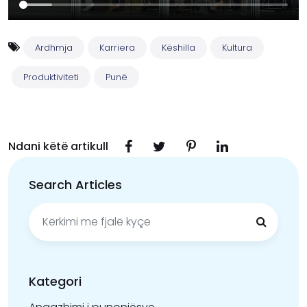
Ardhmja
Karriera
Këshilla
Kultura
Produktiviteti
Punë
Ndani këtë artikull
Search Articles
Kërko
për:
Kategori