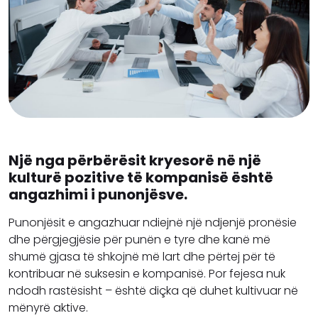
Një nga përbërësit kryesorë në një
kulturë pozitive të kompanisë është
angazhimi i punonjësve.
Punonjësit e angazhuar ndiejnë një ndjenjë pronësie
dhe përgjegjësie për punën e tyre dhe kanë më
shumë gjasa të shkojnë më lart dhe përtej për të
kontribuar në suksesin e kompanisë. Por fejesa nuk
ndodh rastësisht – është diçka që duhet kultivuar në
mënyrë aktive.