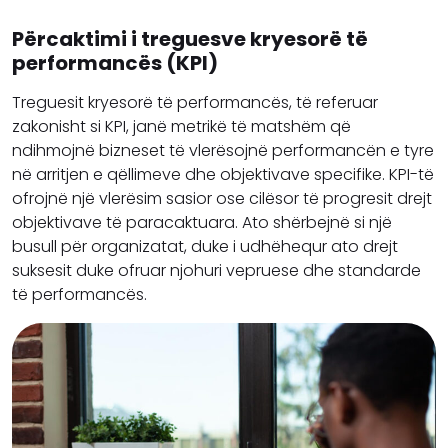
Përcaktimi i treguesve kryesorë të
performancës (KPI)
Treguesit kryesorë të performancës, të referuar
zakonisht si KPI, janë metrikë të matshëm që
ndihmojnë bizneset të vlerësojnë performancën e tyre
në arritjen e qëllimeve dhe objektivave specifike. KPI-të
ofrojnë një vlerësim sasior ose cilësor të progresit drejt
objektivave të paracaktuara. Ato shërbejnë si një
busull për organizatat, duke i udhëhequr ato drejt
suksesit duke ofruar njohuri vepruese dhe standarde
të performancës.