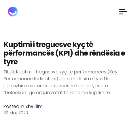
Kuptimi i treguesve kyç të
përformancës (KPI) dhe rëndësia e
tyre
Titulli: Kuptimi i treguesve kyç të performancës (Key
Performance Indicators) dhe rëndësia e tyre Në
peizazhin e sotëm konkurrues të biznesit, është
thelbësore që organizatat të kenë një kuptim të...
Posted in
Zhvillim
29 Maj, 2023