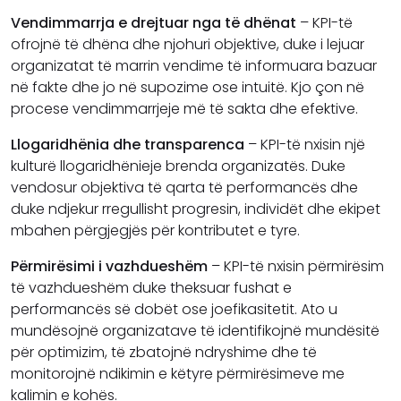
Vendimmarrja e drejtuar nga të dhënat
– KPI-të
ofrojnë të dhëna dhe njohuri objektive, duke i lejuar
organizatat të marrin vendime të informuara bazuar
në fakte dhe jo në supozime ose intuitë. Kjo çon në
procese vendimmarrjeje më të sakta dhe efektive.
Llogaridhënia dhe transparenca
– KPI-të nxisin një
kulturë llogaridhënieje brenda organizatës. Duke
vendosur objektiva të qarta të performancës dhe
duke ndjekur rregullisht progresin, individët dhe ekipet
mbahen përgjegjës për kontributet e tyre.
Përmirësimi i vazhdueshëm
– KPI-të nxisin përmirësim
të vazhdueshëm duke theksuar fushat e
performancës së dobët ose joefikasitetit. Ato u
mundësojnë organizatave të identifikojnë mundësitë
për optimizim, të zbatojnë ndryshime dhe të
monitorojnë ndikimin e këtyre përmirësimeve me
kalimin e kohës.