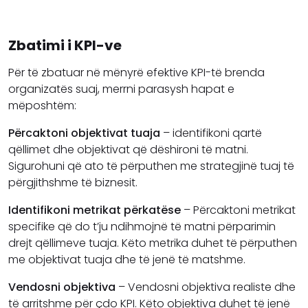
Zbatimi i KPI-ve
Për të zbatuar në mënyrë efektive KPI-të brenda
organizatës suaj, merrni parasysh hapat e
mëposhtëm:
Përcaktoni objektivat tuaja
– identifikoni qartë
qëllimet dhe objektivat që dëshironi të matni.
Sigurohuni që ato të përputhen me strategjinë tuaj të
përgjithshme të biznesit.
Identifikoni metrikat përkatëse
– Përcaktoni metrikat
specifike që do t’ju ndihmojnë të matni përparimin
drejt qëllimeve tuaja. Këto metrika duhet të përputhen
me objektivat tuaja dhe të jenë të matshme.
Vendosni objektiva
– Vendosni objektiva realiste dhe
të arritshme për çdo KPI. Këto objektiva duhet të jenë