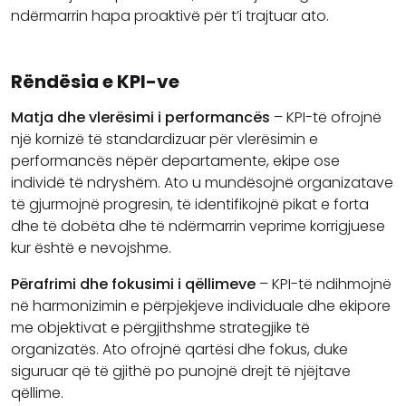
ndërmarrin hapa proaktivë për t’i trajtuar ato.
Rëndësia e KPI-ve
Matja dhe vlerësimi i performancës
– KPI-të ofrojnë
një kornizë të standardizuar për vlerësimin e
performancës nëpër departamente, ekipe ose
individë të ndryshëm. Ato u mundësojnë organizatave
të gjurmojnë progresin, të identifikojnë pikat e forta
dhe të dobëta dhe të ndërmarrin veprime korrigjuese
kur është e nevojshme.
Përafrimi dhe fokusimi i qëllimeve
– KPI-të ndihmojnë
në harmonizimin e përpjekjeve individuale dhe ekipore
me objektivat e përgjithshme strategjike të
organizatës. Ato ofrojnë qartësi dhe fokus, duke
siguruar që të gjithë po punojnë drejt të njëjtave
qëllime.