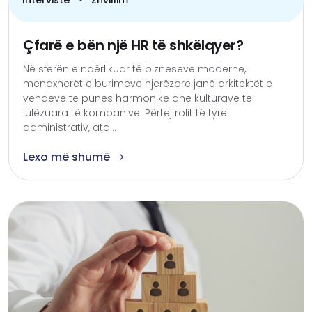
Intervistë
Zhvillim
Çfarë e bën një HR të shkëlqyer?
Në sferën e ndërlikuar të bizneseve moderne,
menaxherët e burimeve njerëzore janë arkitektët e
vendeve të punës harmonike dhe kulturave të
lulëzuara të kompanive. Përtej rolit të tyre
administrativ, ata...
Lexo më shumë