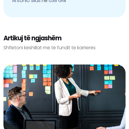
Antonio Silas
në
038 Grill
Artikuj të ngjashëm
Shfletoni këshillat më të fundit të karrierës