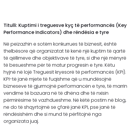
Titulli: Kuptimi i treguesve kyç të performancës (Key
Performance Indicators) dhe rëndësia e tyre
Në peizazhin e sotëm konkurrues të biznesit, është
thelbësore që organizatat të kenë një kuptim të qartë
të qëllimeve dhe objektivave të tyre, si dhe një mënyrë
të besueshme për të matur progresin e tyre. Këtu
hyjnë në lojë Treguesit kryesorë të performancës (KPI).
KPI-të janë mjete të fuqishme që u mundësojnë
bizneseve të gjurmojnë performancën e tyre, të marrin
vendime të bazuara në të dhëna dhe të nxisin
përmirësime të vazhdueshme. Në këtë postim në blog,
ne do të shqyrtojmë se çfarë janë KPI, pse janë të
rëndësishëm dhe si mund të përfitojnë nga
organizata juaj.