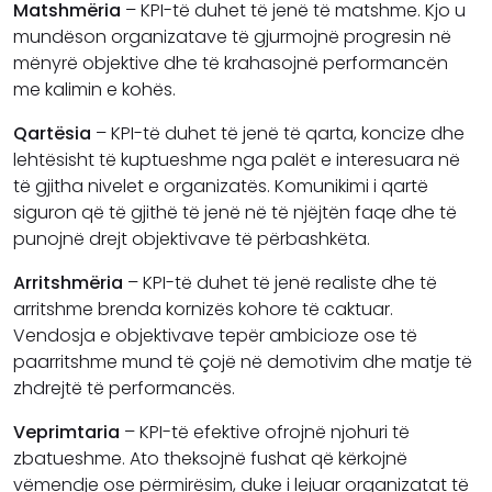
Matshmëria
– KPI-të duhet të jenë të matshme. Kjo u
mundëson organizatave të gjurmojnë progresin në
mënyrë objektive dhe të krahasojnë performancën
me kalimin e kohës.
Qartësia
– KPI-të duhet të jenë të qarta, koncize dhe
lehtësisht të kuptueshme nga palët e interesuara në
të gjitha nivelet e organizatës. Komunikimi i qartë
siguron që të gjithë të jenë në të njëjtën faqe dhe të
punojnë drejt objektivave të përbashkëta.
Arritshmëria
– KPI-të duhet të jenë realiste dhe të
arritshme brenda kornizës kohore të caktuar.
Vendosja e objektivave tepër ambicioze ose të
paarritshme mund të çojë në demotivim dhe matje të
zhdrejtë të performancës.
Veprimtaria
– KPI-të efektive ofrojnë njohuri të
zbatueshme. Ato theksojnë fushat që kërkojnë
vëmendje ose përmirësim, duke i lejuar organizatat të