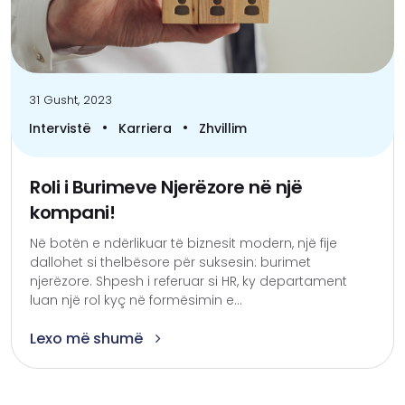
31 Gusht, 2023
•
•
Intervistë
Karriera
Zhvillim
Roli i Burimeve Njerëzore në një
kompani!
Në botën e ndërlikuar të biznesit modern, një fije
dallohet si thelbësore për suksesin: burimet
njerëzore. Shpesh i referuar si HR, ky departament
luan një rol kyç në formësimin e...
Lexo më shumë