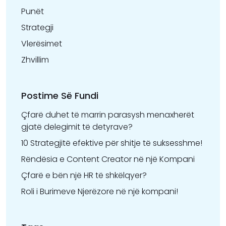
Punët
Strategji
Vlerësimet
Zhvillim
Postime Së Fundi
Çfarë duhet të marrin parasysh menaxherët
gjatë delegimit të detyrave?
10 Strategjitë efektive për shitje të suksesshme!
Rëndësia e Content Creator në një Kompani
Çfarë e bën një HR të shkëlqyer?
Roli i Burimeve Njerëzore në një kompani!