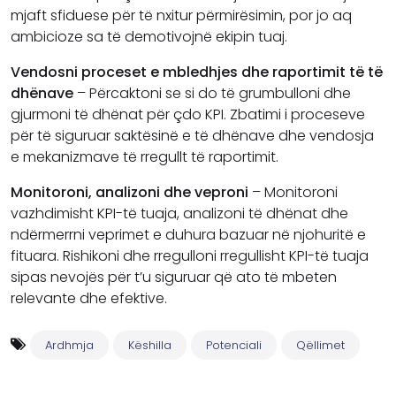
mjaft sfiduese për të nxitur përmirësimin, por jo aq
ambicioze sa të demotivojnë ekipin tuaj.
Vendosni proceset e mbledhjes dhe raportimit të të
dhënave
– Përcaktoni se si do të grumbulloni dhe
gjurmoni të dhënat për çdo KPI. Zbatimi i proceseve
për të siguruar saktësinë e të dhënave dhe vendosja
e mekanizmave të rregullt të raportimit.
Monitoroni, analizoni dhe veproni
– Monitoroni
vazhdimisht KPI-të tuaja, analizoni të dhënat dhe
ndërmerrni veprimet e duhura bazuar në njohuritë e
fituara. Rishikoni dhe rregulloni rregullisht KPI-të tuaja
sipas nevojës për t’u siguruar që ato të mbeten
relevante dhe efektive.
Ardhmja
Këshilla
Potenciali
Qëllimet