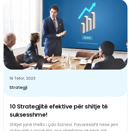
19 Tetor, 2023
Strategji
10 Strategjitë efektive për shitje të
suksesshme!
Shitjet janë thelbi i çdo biznesi. Pavarësisht nëse jeni
duke shitur produkte ose shërbime, të kesh një