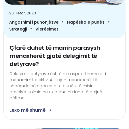
26 Tetor, 2023
•
•
Angazhimi i punonjësve
Hapësira e punës
•
Strategji
Vlerësimet
Çfarë duhet të marrin parasysh
menaxherët gjatë delegimit të
detyrave?
Delegimi i detyrave është një aspekt themelor i
menaxhimit efektiv. Ai i lejon menaxherët të
shpërndajnë ngarkesat e punës, të nxisin
bashkëpunimin në ekip dhe në fund të arrijnë
qëllimet...
Lexo më shumë