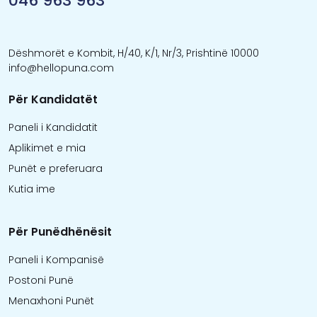
046 963 963
Dëshmorët e Kombit, H/40, K/1, Nr/3, Prishtinë 10000
info@hellopuna.com
Për Kandidatët
Paneli i Kandidatit
Aplikimet e mia
Punët e preferuara
Kutia ime
Për Punëdhënësit
Paneli i Kompanisë
Postoni Punë
Menaxhoni Punët