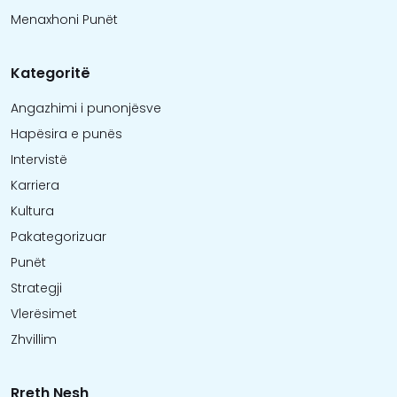
Menaxhoni Punët
Kategoritë
Angazhimi i punonjësve
Hapësira e punës
Intervistë
Karriera
Kultura
Pakategorizuar
Punët
Strategji
Vlerësimet
Zhvillim
Rreth Nesh