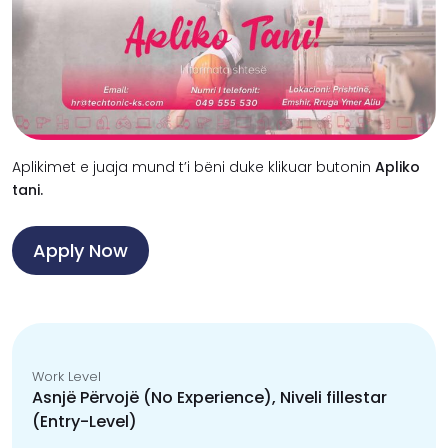
Aplikimet e juaja mund t’i bëni duke klikuar butonin
Apliko
tani.
Apply Now
Work Level
Asnjë Përvojë (No Experience), Niveli fillestar
(Entry-Level)