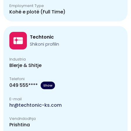
Employment Type
Kohë e plotë (Full Time)
Techtonic
Shikoni profilin
Industria
Blerje & Shitje
Telefoni
049 555****
Show
E-mail
hr@techtonic-ks.com
Vendndodhja
Prishtina