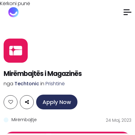
Kërkoni punë
Mirëmbajtës i Magazinës
nga
Techtonic
in
Prishtinë
Apply Now
Mirëmbajtje
24 Maj, 2023