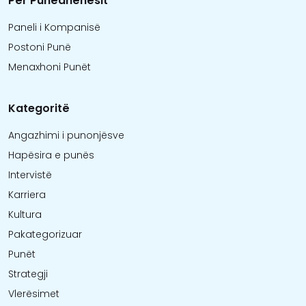
Për Punëdhënësit
Paneli i Kompanisë
Postoni Punë
Menaxhoni Punët
Kategoritë
Angazhimi i punonjësve
Hapësira e punës
Intervistë
Karriera
Kultura
Pakategorizuar
Punët
Strategji
Vlerësimet