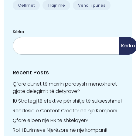
Qëllimet
Trajnime
Vendi i punës
Kërko
Kërko
Recent Posts
Çfarë duhet të marrin parasysh menaxherët
gjatë delegimit të detyrave?
10 Strategjitë efektive për shitje të suksesshme!
Rëndësia e Content Creator në një Kompani
Çfarë e bën një HR të shkëlqyer?
Roli i Burimeve Njerëzore në një kompani!