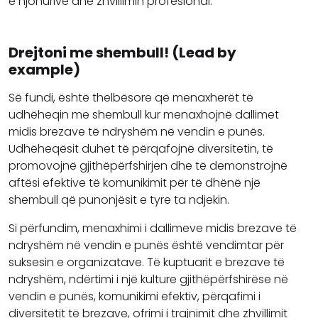
e njohurive dhe zhvillimin profesional.
Drejtoni me shembull! (Lead by
example)
Së fundi, është thelbësore që menaxherët të
udhëheqin me shembull kur menaxhojnë dallimet
midis brezave të ndryshëm në vendin e punës.
Udhëheqësit duhet të përqafojnë diversitetin, të
promovojnë gjithëpërfshirjen dhe të demonstrojnë
aftësi efektive të komunikimit për të dhënë një
shembull që punonjësit e tyre ta ndjekin.
Si përfundim, menaxhimi i dallimeve midis brezave të
ndryshëm në vendin e punës është vendimtar për
suksesin e organizatave. Të kuptuarit e brezave të
ndryshëm, ndërtimi i një kulture gjithëpërfshirëse në
vendin e punës, komunikimi efektiv, përqafimi i
diversitetit të brezave, ofrimi i trajnimit dhe zhvillimit