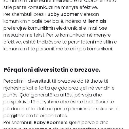
komunikimi dhe është thelbësore të kuptohen këto
stile për të komunikuar në mënyrë efektive.
Për shembull, brezi i
Baby Boomer
vlerëson
komunikimin ballë për ballë, ndërsa
Millennials
preferojnë komunikimin elektronik, si e-mail ose
mesazhe me tekst. Për të komunikuar në mënyrë
efektive, është thelbësore të përshtateni me stilin e
komunikimit të personit me të cilin po komunikoni.
Përqafoni diversitetin e brezave.
Përqafimi i diversitetit të brezave do të thotë të
njohësh pikat e forta që çdo brez sjell në vendin e
punës. Çdo gjeneratë ka aftësi, përvoja dhe
perspektiva të ndryshme dhe është thelbësore të
përdoren këto dallime për të përmirësuar suksesin e
përgjithshëm të organizatës.
Për shembull,
Baby Boomers
sjellin përvojë dhe