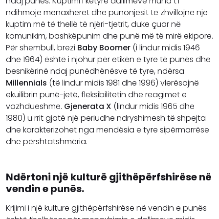
ndaj punës. Kuptimi i këtyre dallimeve mund t’i
ndihmojë menaxherët dhe punonjësit të zhvillojnë një
kuptim më të thellë të njëri-tjetrit, duke çuar në
komunikim, bashkëpunim dhe punë më të mirë ekipore.
Për shembull, brezi
Baby Boomer
(i lindur midis 1946
dhe 1964) është i njohur për etikën e tyre të punës dhe
besnikërinë ndaj punëdhënësve të tyre, ndërsa
Millennials
(të lindur midis 1981 dhe 1996) vlerësojnë
ekuilibrin punë-jetë, fleksibilitetin dhe reagimet e
vazhdueshme.
Gjenerata X
(lindur midis 1965 dhe
1980) u rrit gjatë një periudhe ndryshimesh të shpejta
dhe karakterizohet nga mendësia e tyre sipërmarrëse
dhe përshtatshmëria.
Ndërtoni një kulturë gjithëpërfshirëse në
vendin e punës.
Krijimi i një kulture gjithëpërfshirëse në vendin e punës