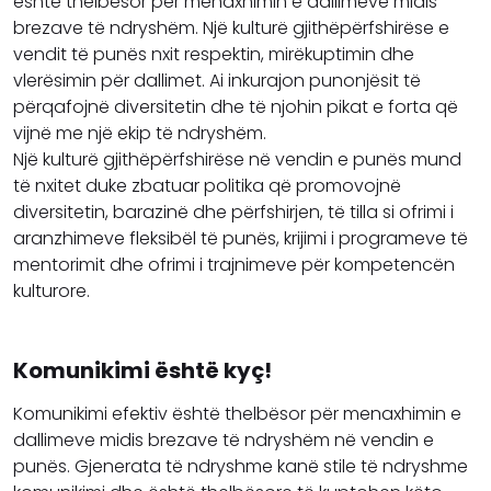
është thelbësor për menaxhimin e dallimeve midis
brezave të ndryshëm. Një kulturë gjithëpërfshirëse e
vendit të punës nxit respektin, mirëkuptimin dhe
vlerësimin për dallimet. Ai inkurajon punonjësit të
përqafojnë diversitetin dhe të njohin pikat e forta që
vijnë me një ekip të ndryshëm.
Një kulturë gjithëpërfshirëse në vendin e punës mund
të nxitet duke zbatuar politika që promovojnë
diversitetin, barazinë dhe përfshirjen, të tilla si ofrimi i
aranzhimeve fleksibël të punës, krijimi i programeve të
mentorimit dhe ofrimi i trajnimeve për kompetencën
kulturore.
Komunikimi është kyç!
Komunikimi efektiv është thelbësor për menaxhimin e
dallimeve midis brezave të ndryshëm në vendin e
punës. Gjenerata të ndryshme kanë stile të ndryshme