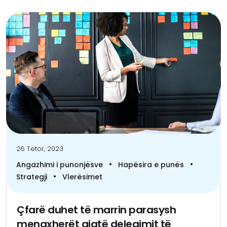
26 Tetor, 2023
•
•
Angazhimi i punonjësve
Hapësira e punës
•
Strategji
Vlerësimet
Çfarë duhet të marrin parasysh
menaxherët gjatë delegimit të