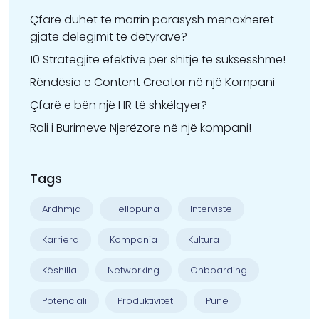
Çfarë duhet të marrin parasysh menaxherët
gjatë delegimit të detyrave?
10 Strategjitë efektive për shitje të suksesshme!
Rëndësia e Content Creator në një Kompani
Çfarë e bën një HR të shkëlqyer?
Roli i Burimeve Njerëzore në një kompani!
Tags
Ardhmja
Hellopuna
Intervistë
Karriera
Kompania
Kultura
Këshilla
Networking
Onboarding
Potenciali
Produktiviteti
Punë