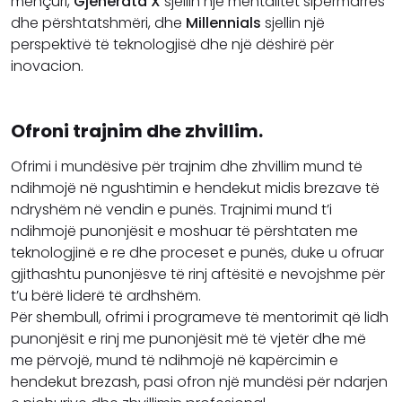
mençuri,
Gjenerata X
sjellin një mentalitet sipërmarrës
dhe përshtatshmëri, dhe
Millennials
sjellin një
perspektivë të teknologjisë dhe një dëshirë për
inovacion.
Ofroni trajnim dhe zhvillim.
Ofrimi i mundësive për trajnim dhe zhvillim mund të
ndihmojë në ngushtimin e hendekut midis brezave të
ndryshëm në vendin e punës. Trajnimi mund t’i
ndihmojë punonjësit e moshuar të përshtaten me
teknologjinë e re dhe proceset e punës, duke u ofruar
gjithashtu punonjësve të rinj aftësitë e nevojshme për
t’u bërë liderë të ardhshëm.
Për shembull, ofrimi i programeve të mentorimit që lidh
punonjësit e rinj me punonjësit më të vjetër dhe më
me përvojë, mund të ndihmojë në kapërcimin e
hendekut brezash, pasi ofron një mundësi për ndarjen