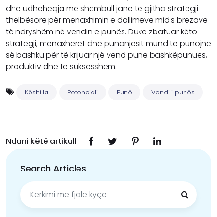
dhe udhëheqja me shembull janë të gjitha strategji
thelbësore për menaxhimin e dallimeve midis brezave
të ndryshëm në vendin e punës. Duke zbatuar këto
strategji, menaxherët dhe punonjësit mund të punojnë
së bashku për të krijuar një vend pune bashkëpunues,
produktiv dhe të suksesshëm.
Këshilla
Potenciali
Punë
Vendi i punës
Ndani këtë artikull
Search Articles
Kërko
për: