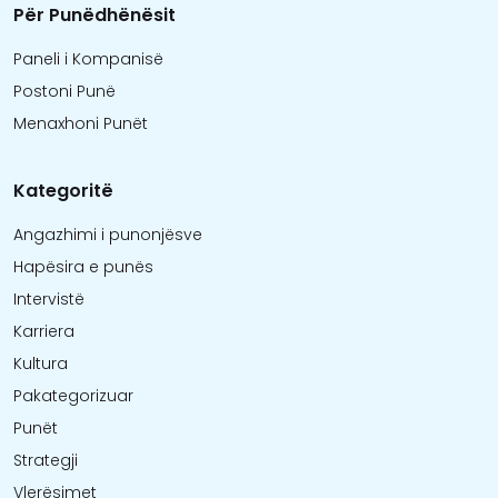
Për Punëdhënësit
Paneli i Kompanisë
Postoni Punë
Menaxhoni Punët
Kategoritë
Angazhimi i punonjësve
Hapësira e punës
Intervistë
Karriera
Kultura
Pakategorizuar
Punët
Strategji
Vlerësimet