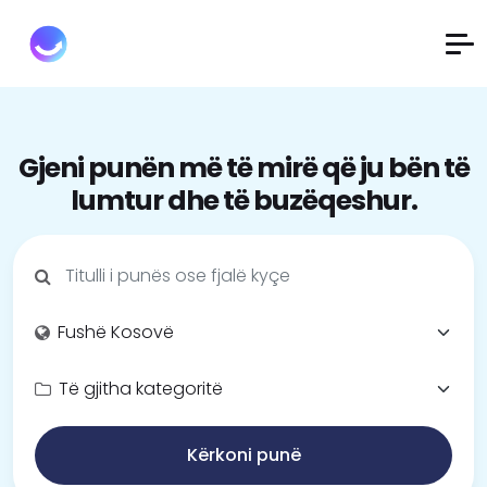
Gjeni punën më të mirë që ju bën të
lumtur dhe të buzëqeshur.
Kërkoni punë