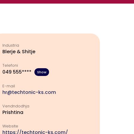
Industria
Blerje & Shitje
Telefoni
049 555****
Show
E-mail
hr@techtonic-ks.com
Vendndodhja
Prishtina
Website
https://techtonic-ks.com/