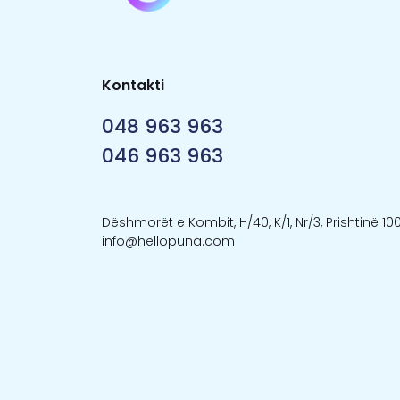
Kontakti
048 963 963
046 963 963
Dëshmorët e Kombit, H/40, K/1, Nr/3, Prishtinë 10
info@hellopuna.com