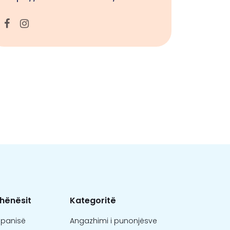
hënësit
Kategoritë
mpanisë
Angazhimi i punonjësve