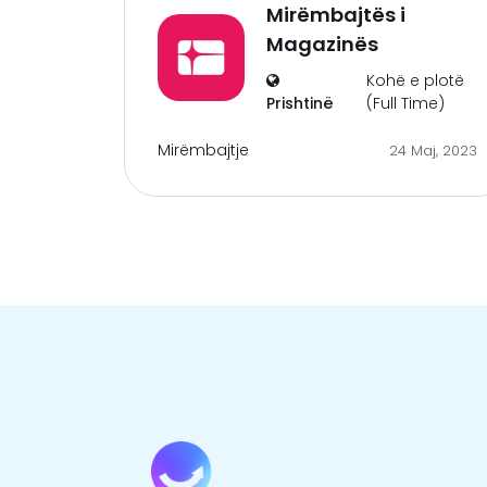
Mirëmbajtës i
Magazinës
Kohë e plotë
Prishtinë
(Full Time)
Mirëmbajtje
24 Maj, 2023