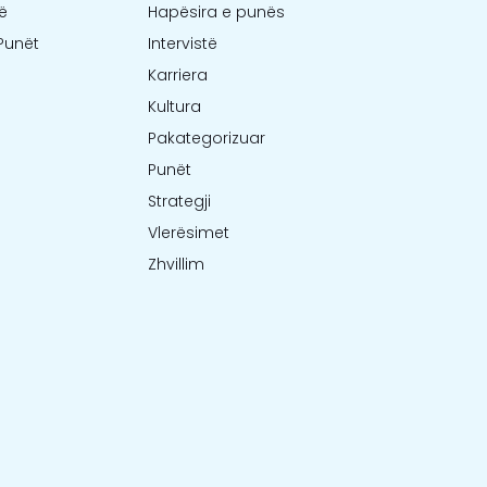
ë
Hapësira e punës
Punët
Intervistë
Karriera
Kultura
Pakategorizuar
Punët
Strategji
Vlerësimet
Zhvillim