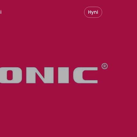
i
Hyni